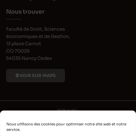
Nous trouver
Faculté de Droit, Sciences
économiques et de Gestion,
13 place Carnot
CO 70026
54035 Nancy Cedex
VOIR SUR MAPS
2026 © IFG •
Université de Lorraine
Nous utilisons des cookies pour optimiser notre site web et notre
•
service.
Déclaration d'accessibilité