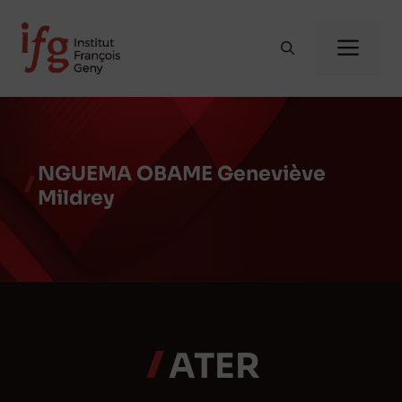
Aller
au
Me
contenu
NGUEMA OBAME Geneviève
Mildrey
ATER