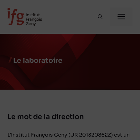
Aller
au
Me
contenu
Le laboratoire
Le mot de la direction
L’Institut François Geny (UR 201320862Z) est un