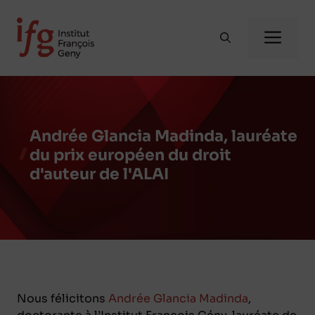
Aller
au
Me
contenu
Andrée Glancia Madinda, lauréate
du prix européen du droit
d'auteur de l'ALAI
Nous félicitons
Andrée Glancia Madinda
,