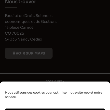
Nous trouver
Faculté de Droit, Sciences
économiques et de Gestion,
13 place Carnot
CO 70026
54035 Nancy Cedex
VOIR SUR MAPS
2026 © IFG •
Université de Lorraine
Nous utilisons des cookies pour optimiser notre site web et notre
•
service.
Déclaration d'accessibilité
•