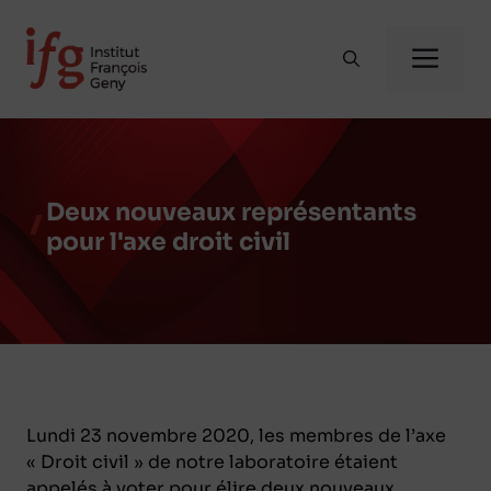
Aller
au
Me
contenu
Deux nouveaux représentants
pour l'axe droit civil
Lundi 23 novembre 2020, les membres de l’axe
« Droit civil » de notre laboratoire étaient
appelés à voter pour élire deux nouveaux