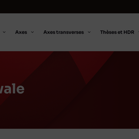
Axes
Axes transverses
Thèses et HDR
vale