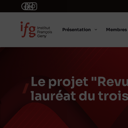
Aller
au
contenu
Présentation
Membres
Le projet "Rev
lauréat du tro