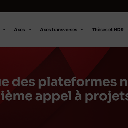
Axes
Axes transverses
Thèses et HDR
ue des plateformes 
isième appel à proje