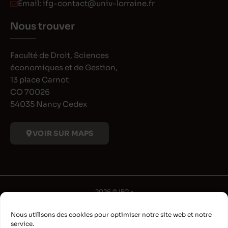
Email:
ifg-contact@univ-lorraine.fr
Nous trouver
Faculté de Droit, Sciences
économiques et de Gestion,
13 place Carnot
CO 70026
54035 Nancy Cedex
VOIR SUR MAPS
2026 © IFG •
Université de Lorraine
Nous utilisons des cookies pour optimiser notre site web et notre
•
service.