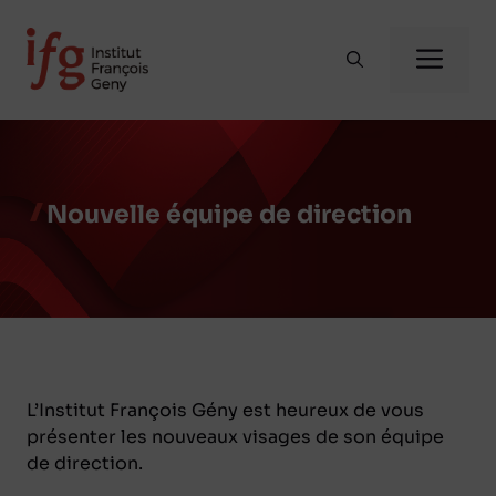
Aller
au
Me
contenu
Nouvelle équipe de direction
L’Institut François Gény est heureux de vous
présenter les nouveaux visages de son équipe
de direction.