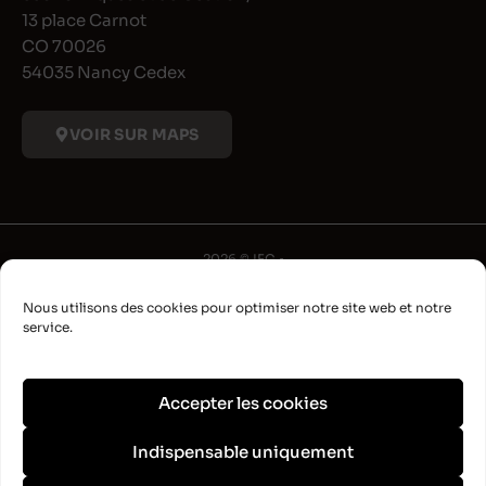
13 place Carnot
CO 70026
54035 Nancy Cedex
VOIR SUR MAPS
2026 © IFG •
Université de Lorraine
Nous utilisons des cookies pour optimiser notre site web et notre
•
service.
Déclaration d'accessibilité
•
Aide à la navigation
Accepter les cookies
•
Plan du site
Indispensable uniquement
•