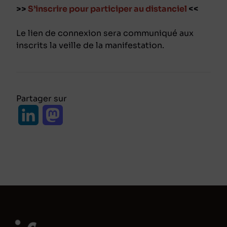
>>
S’inscrire pour participer au distanciel
<<
Le lien de connexion sera communiqué aux
inscrits la veille de la manifestation.
Partager sur
L
M
i
a
n
s
k
t
e
o
d
d