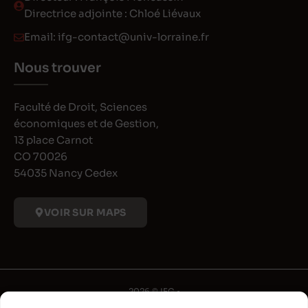
Directrice adjointe : Chloé Liévaux
Email:
ifg-contact@univ-lorraine.fr
Nous trouver
Faculté de Droit, Sciences
économiques et de Gestion,
13 place Carnot
CO 70026
54035 Nancy Cedex
VOIR SUR MAPS
2026 © IFG •
Université de Lorraine