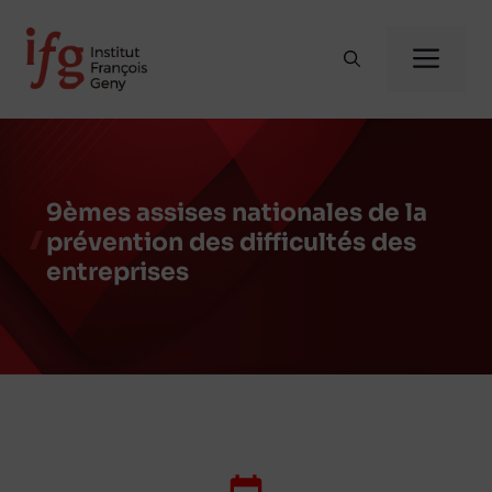
Aller
au
Me
contenu
9èmes assises nationales de la
prévention des difficultés des
entreprises