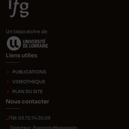
I
o
n
n
Un laboratoire de
Liens utiles
PUBLICATIONS
VIDEOTHEQUE
PLAN DU SITE
Nous contacter
Tél:
03.72.74.20.59
Directeur : François Moncassin