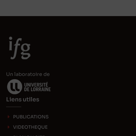
k
t
e
o
d
d
I
o
n
n
Un laboratoire de
Liens utiles
PUBLICATIONS
VIDEOTHEQUE