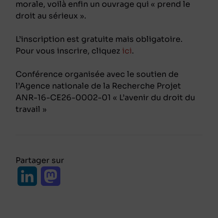
morale, voilà enfin un ouvrage qui « prend le
droit au sérieux ».
L’inscription est gratuite mais obligatoire.
Pour vous inscrire, cliquez
ici
.
Conférence organisée avec le soutien de
l’Agence nationale de la Recherche Projet
ANR-16-CE26-0002-01 « L’avenir du droit du
travail »
Partager sur
L
M
i
a
n
s