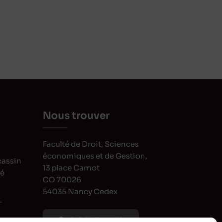
Nous trouver
Faculté de Droit, Sciences
économiques et de Gestion,
cassin
13 place Carnot
oé
CO 70026
54035 Nancy Cedex
-
VOIR SUR MAPS