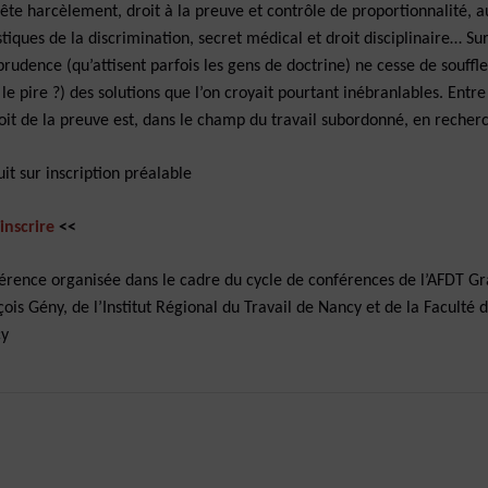
ête harcèlement, droit à la preuve et contrôle de proportionnalité, a
stiques de la discrimination, secret médical et droit disciplinaire… Sur
prudence (qu’attisent parfois les gens de doctrine) ne cesse de souffle
 le pire ?) des solutions que l’on croyait pourtant inébranlables. E
roit de la preuve est, dans le champ du travail subordonné, en reche
it sur inscription préalable
’inscrire
<<
érence organisée dans le cadre du cycle de conférences de l’AFDT Gran
çois Gény, de l’Institut Régional du Travail de Nancy et de la Faculté
y