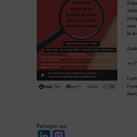
Enqu
stati
juris
pour
le d
Gratu
>>
S
Conf
Fran
Nanc
Partager sur
L
M