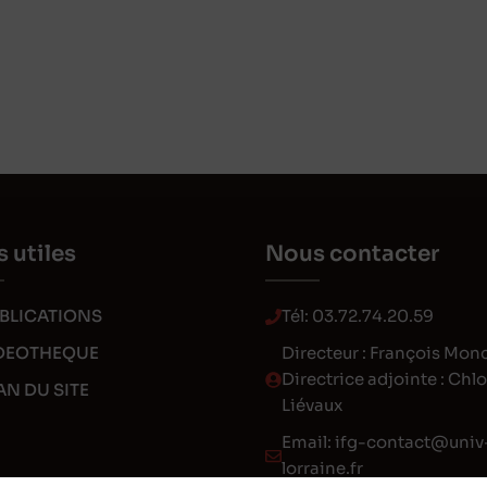
s utiles
Nous contacter
BLICATIONS
Tél:
03.72.74.20.59
DEOTHEQUE
Directeur : François Mon
Directrice adjointe : Chl
AN DU SITE
Liévaux
Email:
ifg-contact@univ
lorraine.fr