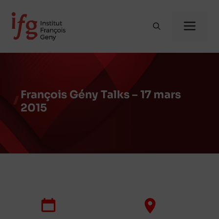
Aller
au
Me
contenu
François Gény Talks – 17 mars
2015