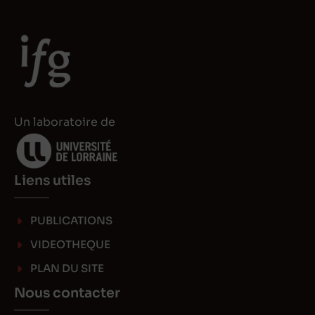
e
o
d
d
I
o
n
n
Un laboratoire de
Liens utiles
PUBLICATIONS
VIDEOTHEQUE
PLAN DU SITE
Nous contacter