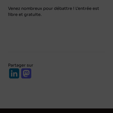
Venez nombreux pour débattre ! L’entrée est
libre et gratuite.
Partager sur
L
M
i
a
n
s
k
t