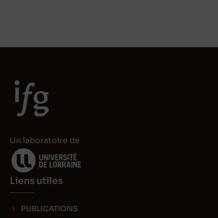
n
s
k
t
e
o
d
d
I
o
n
n
Un laboratoire de
Liens utiles
PUBLICATIONS