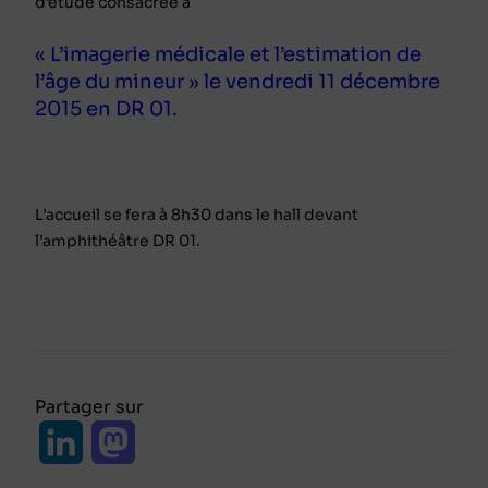
d’étude consacrée à
« L’imagerie médicale et l’estimation de
l’âge du mineur » le vendredi 11 décembre
2015 en DR 01.
L’accueil se fera
à 8h30
dans le hall devant
l’amphithéâtre DR 01.
Partager sur
L
M
i
a