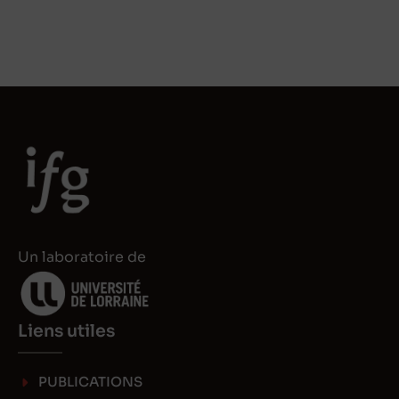
n
s
k
t
e
o
d
d
I
o
n
n
Un laboratoire de
Liens utiles
PUBLICATIONS