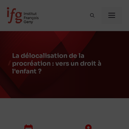
Aller
au
Me
contenu
La délocalisation de la
procréation : vers un droit à
l'enfant ?