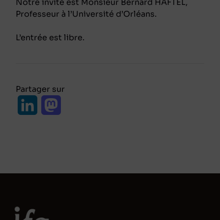
Notre invité est Monsieur Bernard HAFTEL,
Professeur à l’Université d’Orléans.
L’entrée est libre.
Partager sur
L
M
i
a
n
s
k
t
e
o
d
d