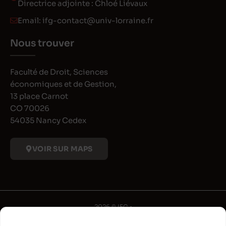
Directrice adjointe : Chloé Liévaux
Email:
ifg-contact@univ-lorraine.fr
Nous trouver
Faculté de Droit, Sciences
économiques et de Gestion,
13 place Carnot
CO 70026
54035 Nancy Cedex
VOIR SUR MAPS
2026 © IFG •
Université de Lorraine