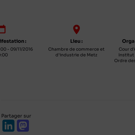
festation :
Lieu :
Organ
00 - 09/11/2016
Chambre de commerce et
Cour d’
:00
d'industrie de Metz
Institut
Ordre des
Partager sur
L
M