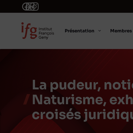
Aller
au
contenu
Présentation
Membres
La pudeur, not
Naturisme, exh
croisés juridi