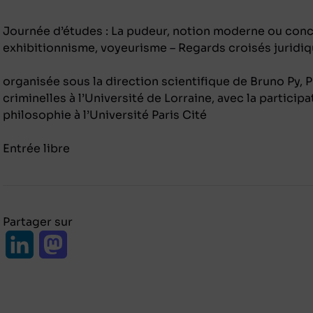
Journée d’études : La pudeur, notion moderne ou con
exhibitionnisme, voyeurisme – Regards croisés juridi
organisée sous la direction scientifique de Bruno Py, 
criminelles à l’Université de Lorraine, avec la partici
philosophie à l’Université Paris Cité
Entrée libre
Partager sur
L
M
i
a
n
s