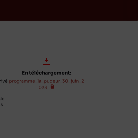
En téléchargement:
rivé
programme_la_pudeur_30_juin_2
023
de
is