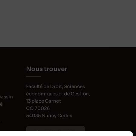
Nous trouver
Faculté de Droit, Sciences
économiques et de Gestion,
cassin
13 place Carnot
oé
CO 70026
54035 Nancy Cedex
-
VOIR SUR MAPS