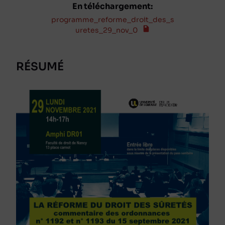
En téléchargement:
programme_reforme_droit_des_s
uretes_29_nov_0
RÉSUMÉ