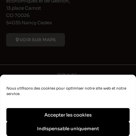
économiques et de Gestion,
13 place Carnot
CO 70026
54035 Nancy Cedex
VOIR SUR MAPS
2026 © IFG •
Université de Lorraine
Nous utilisons des cookies pour optimiser notre site web et notre
•
service.
Déclaration d'accessibilité
•
Aide à la navigation
Accepter les cookies
•
Plan du site
Indispensable uniquement
•