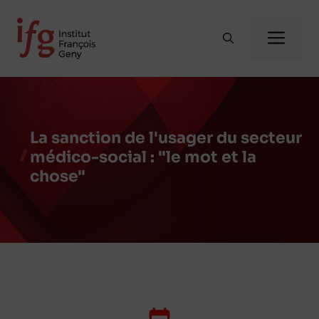
Aller
au
Me
contenu
La sanction de l'usager du secteur
médico-social : "le mot et la
chose"