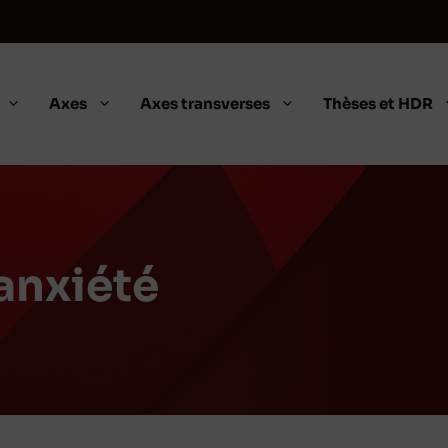
Axes
Axes transverses
Thèses et HDR
'anxiété