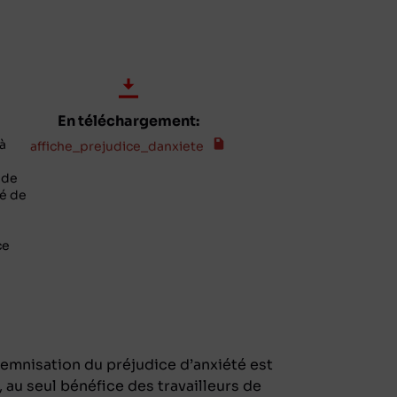
En téléchargement:
à
affiche_prejudice_danxiete
 de
té de
ce
demnisation du préjudice d’anxiété est
 au seul bénéfice des travailleurs de