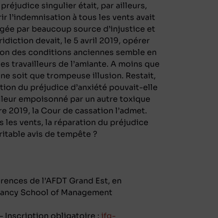
préjudice singulier était, par ailleurs,
ir l’indemnisation à tous les vents avait
ugée par beaucoup source d’injustice et
ridiction devait, le 5 avril 2019, opérer
don des conditions anciennes semble en
les travailleurs de l’amiante. A moins que
ne soit que trompeuse illusion. Restait,
tion du préjudice d’anxiété pouvait-elle
ailleur empoisonné par un autre toxique
re 2019, la Cour de cassation l’admet.
us les vents, la réparation du préjudice
ritable avis de tempête ?
rences de l’AFDT Grand Est, en
AE Nancy School of Management
 Inscription obligatoire :
ifg-