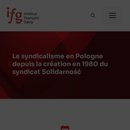
Aller
au
Me
contenu
Le syndicalisme en Pologne
depuis la création en 1980 du
syndicat Solidarność