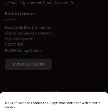
Email:
ifg-contact@univ-lorraine.fr
Nous trouver
Faculté de Droit, Sciences
économiques et de Gestion,
13 place Carnot
CO 70026
54035 Nancy Cedex
VOIR SUR MAPS
2026 © IFG •
Université de Lorraine
Nous utilisons des cookies pour optimiser notre site web et notre
•
service.