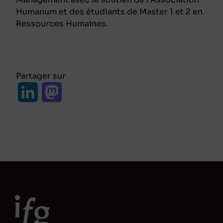
Humanum et des étudiants de Master 1 et 2 en
Ressources Humaines.
Partager sur
L
M
i
a
n
s
k
t
e
o
d
d
I
o