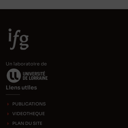
k
t
e
o
d
d
I
o
n
n
Un laboratoire de
Liens utiles
PUBLICATIONS
VIDEOTHEQUE
PLAN DU SITE