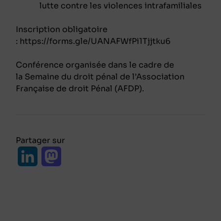
lutte contre les violences intrafamiliales
Inscription obligatoire
: https://forms.gle/UANAFWfPi1Tjjtku6
Conférence organisée dans le cadre de
la Semaine du droit pénal de l’Association
Française de droit Pénal (AFDP).
Partager sur
L
M
i
a
n
s
k
t