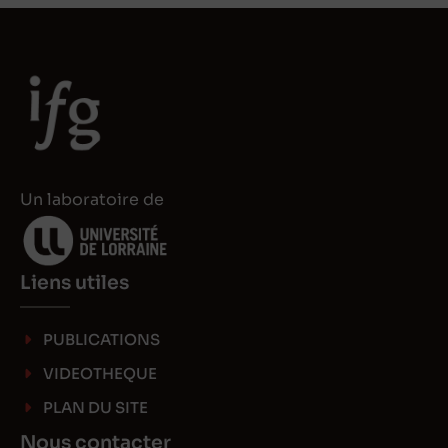
e
o
d
d
I
o
n
n
Un laboratoire de
Liens utiles
PUBLICATIONS
VIDEOTHEQUE
PLAN DU SITE
Nous contacter