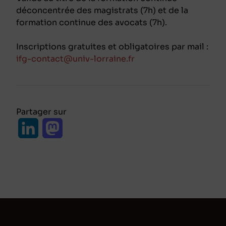
déconcentrée des magistrats (7h) et de la
formation continue des avocats (7h).
Inscriptions gratuites et obligatoires par mail :
ifg-contact@univ-lorraine.fr
Partager sur
L
M
i
a
n
s
k
t
e
o