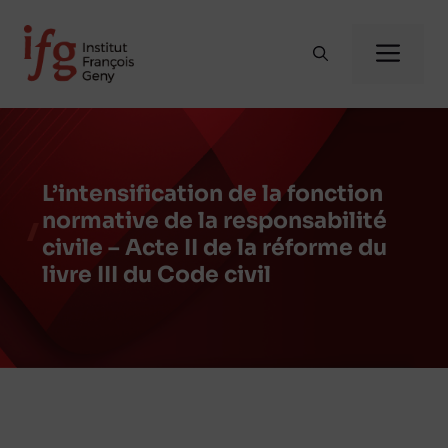
Aller
au
Me
contenu
L’intensification de la fonction
normative de la responsabilité
civile – Acte II de la réforme du
livre III du Code civil