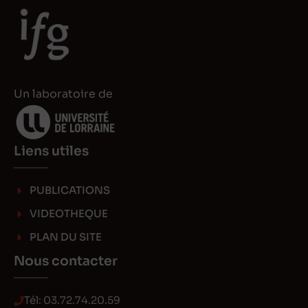
d
d
I
o
n
n
Un laboratoire de
Liens utiles
PUBLICATIONS
VIDEOTHEQUE
PLAN DU SITE
Nous contacter
Tél:
03.72.74.20.59