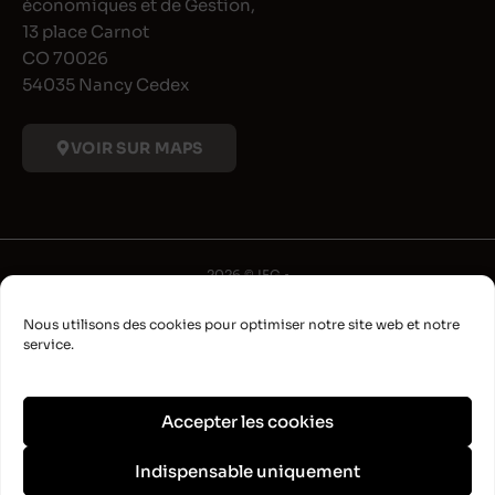
économiques et de Gestion,
13 place Carnot
CO 70026
54035 Nancy Cedex
VOIR SUR MAPS
2026 © IFG •
Université de Lorraine
Nous utilisons des cookies pour optimiser notre site web et notre
•
service.
Déclaration d'accessibilité
•
Aide à la navigation
Accepter les cookies
•
Plan du site
Indispensable uniquement
•