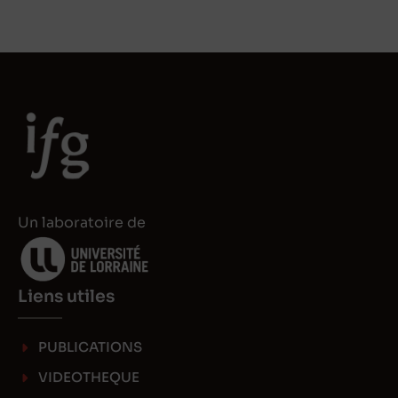
k
t
e
o
d
d
I
o
n
n
Un laboratoire de
Liens utiles
PUBLICATIONS
VIDEOTHEQUE