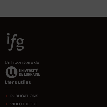
n
s
k
t
e
o
d
d
I
o
n
n
Un laboratoire de
Liens utiles
PUBLICATIONS
VIDEOTHEQUE