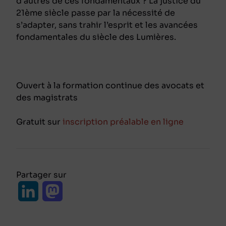
d’autres de ces fondamentaux ? La justice du
21ème siècle passe par la nécessité de
s’adapter, sans trahir l’esprit et les avancées
fondamentales du siècle des Lumières.
Ouvert à la formation continue des avocats et
des magistrats
Gratuit sur
inscription préalable en ligne
Partager sur
L
M
i
a