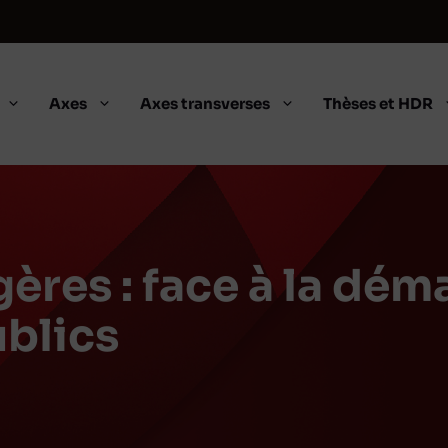
Axes
Axes transverses
Thèses et HDR
ères : face à la dém
ublics