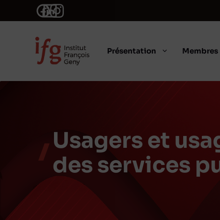
Aller
au
contenu
Présentation
Membres
Usagers et usag
des services p