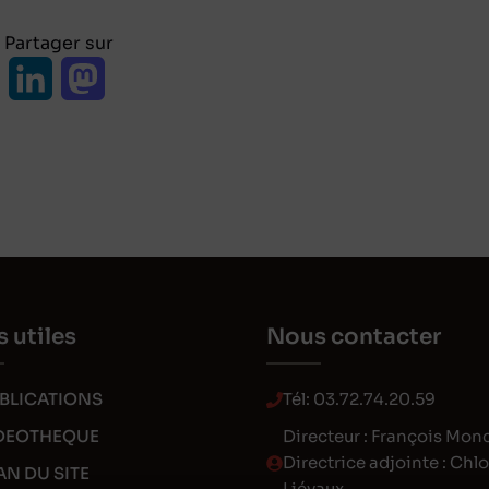
Partager sur
L
M
i
a
n
s
k
t
e
o
d
d
s utiles
Nous contacter
I
o
n
n
BLICATIONS
Tél:
03.72.74.20.59
DEOTHEQUE
Directeur : François Mon
Directrice adjointe : Chl
AN DU SITE
Liévaux