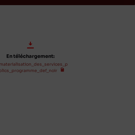
En téléchargement:
materialisation_des_services_p
blics_programme_def_noir