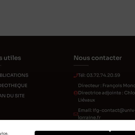
s utiles
Nous contacter
BLICATIONS
Tél:
03.72.74.20.59
DEOTHEQUE
Directeur : François Mon
Directrice adjointe : Chl
AN DU SITE
Liévaux
Email:
ifg-contact@univ
lorraine.fr
vice.