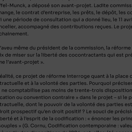
ffel-Munck, a déposé son avant-projet. Ladite commissi
hange, le contrat d’entreprise, les prêts, le dépôt, les c
i une période de consultation qui a donné lieu, le 11 avr
ncelier, accompagné des contributions reçues. Le projet
chainement.
l’aveu même du président de la commission, la réforme d
ix de miser sur la liberté des cocontractants qui est p
e l’avant-projet ».
éalité, ce projet de réforme interroge quant à la place q
tractuelle et à la volonté des parties. Pourquoi précise
n ne comptabilise pas moins de trente-trois dispositions
cation ou convention contraire » dans le projet – si le pr
ractuelle, dont le pouvoir de la volonté des parties est
droit prospectif qu’en droit positif ? Le souci de préci
liberté et à l’esprit de la codification : « énoncer les p
 souples » (G. Cornu,
Codification contemporaine : valeu