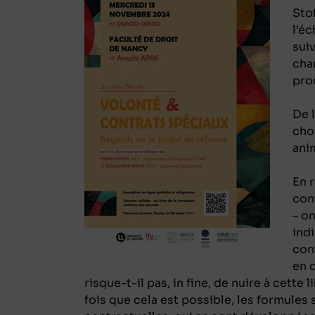
Sto
l’éc
suiv
cha
pro
De 
cho
anim
En r
con
– o
indi
cont
en 
risque-t-il pas, in fine, de nuire à cette 
fois que cela est possible, les formules