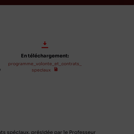
En téléchargement:
programme_volonte_et_contrats_
e
speciaux
ats spéciaux, présidée par le Professeur