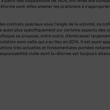
à partir des dispositions de 1804, ont-elles été consa
réforme vont-elles amener les praticiens à s’approprie
es contrats spéciaux sous l’angle de la volonté, ce co
ais aussi plus spécifiquement sur certains aspects des c
colloque se propose, entre outre, d’embrasser largement
iculation avec celle qui a eu lieu en 2016. Il est aussi a
ations très actuelles et fondamentales portées notamm
esponsabilité civile dont la réforme est toujours atte