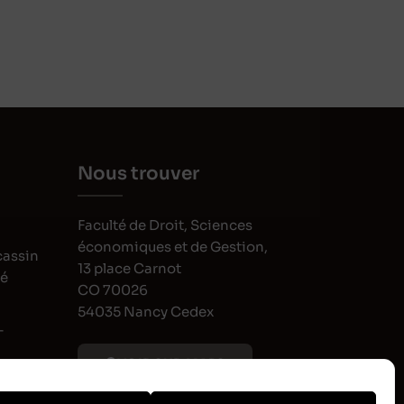
Nous trouver
Faculté de Droit, Sciences
économiques et de Gestion,
cassin
13 place Carnot
oé
CO 70026
54035 Nancy Cedex
-
VOIR SUR MAPS