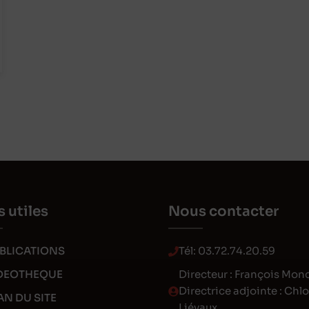
s utiles
Nous contacter
BLICATIONS
Tél:
03.72.74.20.59
DEOTHEQUE
Directeur : François Mon
Directrice adjointe : Chl
AN DU SITE
Liévaux