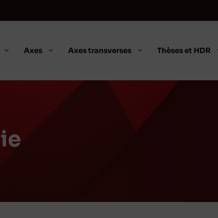
Axes
Axes transverses
Thèses et HDR
ie