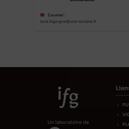
Courriel :
lucie.bigorgne@univ-lorraine.fr
Lien
PU
VI
Un laboratoire de
PL