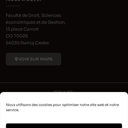
Faculté de Droit, Sciences
économiques et de Gestion,
13 place Carnot
CO 70026
54035 Nancy Cedex
VOIR SUR MAPS
2026 © IFG •
Université de Lorraine
Nous utilisons des cookies pour optimiser notre site web et notre
•
service.
Déclaration d'accessibilité
•
Aide à la navigation