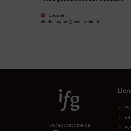
Courriel :
charles.bugnot@univ-lorraine.fr
Lien
PU
VI
Un laboratoire de
PL