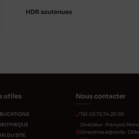
HDR soutenues
s utiles
Nous contacter
BLICATIONS
Tél:
03.72.74.20.59
DEOTHEQUE
Directeur : François Mon
Directrice adjointe : Chl
AN DU SITE