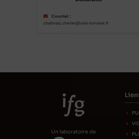
Courriel :
chahnaiz.cheriet@univ-lorraine.fr
Lien
PU
VI
Un laboratoire de
PL