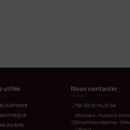
s utiles
Nous contacter
BLICATIONS
Tél:
03.72.74.20.59
DEOTHEQUE
Directeur : François Mon
Directrice adjointe : Chl
AN DU SITE
Liévaux