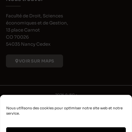
Faculté de Droit, Sciences
économiques et de Gestion,
13 place Carnot
CO 70026
54035 Nancy Cedex
VOIR SUR MAPS
2026 © IFG •
Université de Lorraine
Nous utilisons des cookies pour optimiser notre site web et notre
•
service.
Déclaration d'accessibilité
•
Aide à la navigation