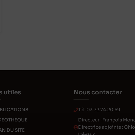
s utiles
Nous contacter
BLICATIONS
Tél:
03.72.74.20.59
DEOTHEQUE
Directeur : François Mon
Directrice adjointe : Chl
AN DU SITE
Liévaux