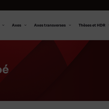
Axes
Axes transverses
Thèses et HDR
oé