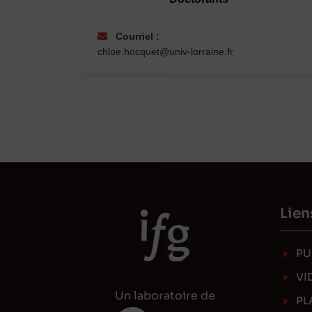
Courriel :
chloe.hocquet@univ-lorraine.fr
Lien
PU
VI
Un laboratoire de
PL