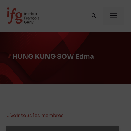
Aller
au
Me
contenu
HUNG KUNG SOW Edma
« Voir tous les membres