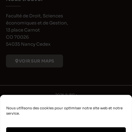
Faculté de Droit, Sciences
économiques et de Gestion,
13 place Carnot
CO 70026
54035 Nancy Cedex
VOIR SUR MAPS
2026 © IFG •
Université de Lorraine
Nous utilisons des cookies pour optimiser notre site web et notre
•
service.
Déclaration d'accessibilité
•
Aide à la navigation