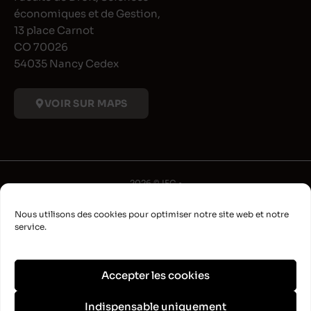
économiques et de Gestion,
13 place Carnot
CO 70026
54035 Nancy Cedex
VOIR SUR MAPS
2026 © IFG •
Université de Lorraine
Nous utilisons des cookies pour optimiser notre site web et notre
•
service.
Déclaration d'accessibilité
•
Aide à la navigation
Accepter les cookies
•
Plan du site
Indispensable uniquement