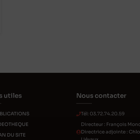
s utiles
Nous contacter
BLICATIONS
Tél:
03.72.74.20.59
DEOTHEQUE
Directeur : François Mon
Directrice adjointe : Chl
AN DU SITE
Liévaux