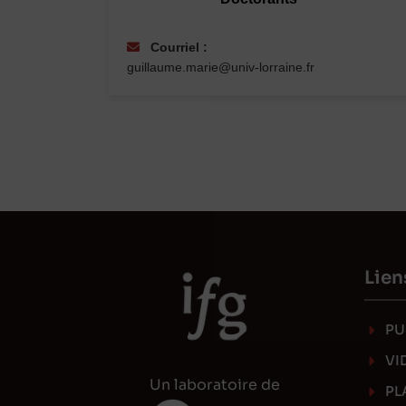
Courriel :
guillaume.marie@univ-lorraine.fr
Lien
PU
VI
Un laboratoire de
PL