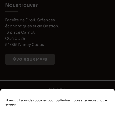
Nous trouver
Faculté de Droit, Sciences
économiques et de Gestion,
13 place Carnot
CO 70026
54035 Nancy Cedex
VOIR SUR MAPS
2026 © IFG •
Université de Lorraine
Nous utilisons des cookies pour optimiser notre site web et notre
•
service.
Déclaration d'accessibilité
•