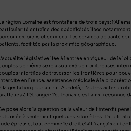
La région Lorraine est frontalière de trois pays: l’Alle
particularité entraîne des spécificités liées notamment
personnes, biens et services. Les services de santé so
patients, facilitée par la proximité géographique.
L’actualité législative liée à l’entrée en vigueur de la l
couples de même sexe a soulevé de nombreuses interrog
couples infertiles de traverser les frontières pour pou
interdite en France: assistance médicale à la procréat
à la gestation pour autrui. Au-delà, d’autres actes prohi
pratiqués à l’étranger: l’euthanasie est ainsi reconnue d
Se pose alors la question de la valeur de l’interdit péna
autorisée à seulement quelques kilomètres. L’applicatio
rude épreuve, tout comme le droit civil français qui 