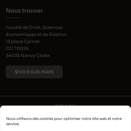
Nous trouver
Faculté de Droit, Sciences
économiques et de Gestion,
13 place Carnot
CO 70026
54035 Nancy Cedex
VOIR SUR MAPS
2026 © IFG •
Université de Lorraine
Nous utilisons des cookies pour optimiser notre site web et notre
•
service.
Déclaration d'accessibilité