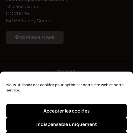
13 place Carnot
CO 70026
54035 Nancy Cedex
VOIR SUR MAPS
2026 © IFG •
Université de Lorraine
Nous utilisons des cookies pour optimiser notre site web et notre
•
service.
Déclaration d'accessibilité
•
Aide à la navigation
Accepter les cookies
•
Plan du site
Indispensable uniquement
•