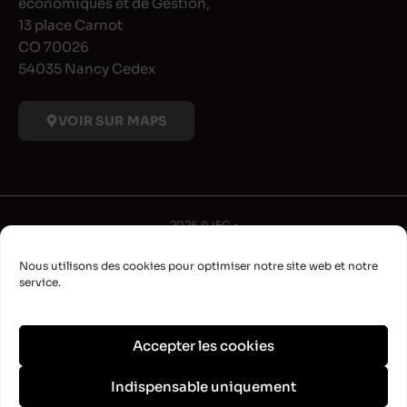
économiques et de Gestion,
13 place Carnot
CO 70026
54035 Nancy Cedex
VOIR SUR MAPS
2026 © IFG •
Université de Lorraine
Nous utilisons des cookies pour optimiser notre site web et notre
•
service.
Déclaration d'accessibilité
•
Aide à la navigation
Accepter les cookies
•
Plan du site
Indispensable uniquement
•