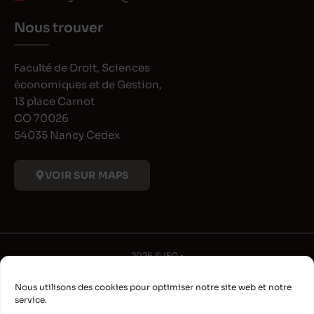
Nous trouver
Faculté de Droit, Sciences
économiques et de Gestion,
13 place Carnot
CO 70026
54035 Nancy Cedex
VOIR SUR MAPS
2026 © IFG •
Université de Lorraine
Nous utilisons des cookies pour optimiser notre site web et notre
•
service.
Déclaration d'accessibilité