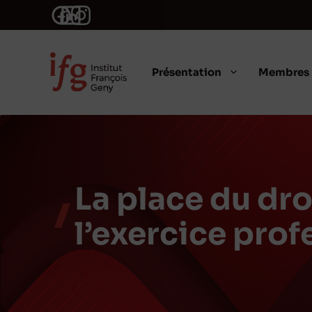
Aller
au
contenu
Présentation
Membres
La place du dro
l’exercice prof