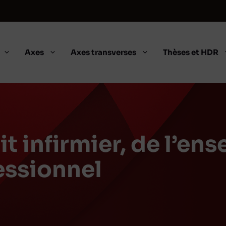
Axes
Axes transverses
Thèses et HDR
it infirmier, de l’e
essionnel