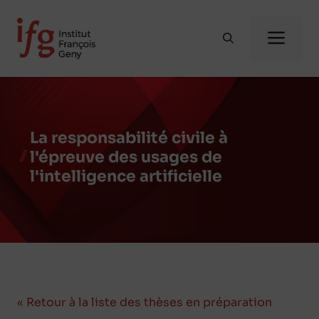
Aller
au
Me
contenu
La responsabilité civile à
l'épreuve des usages de
l'intelligence artificielle
« Retour à la liste des thèses en préparation