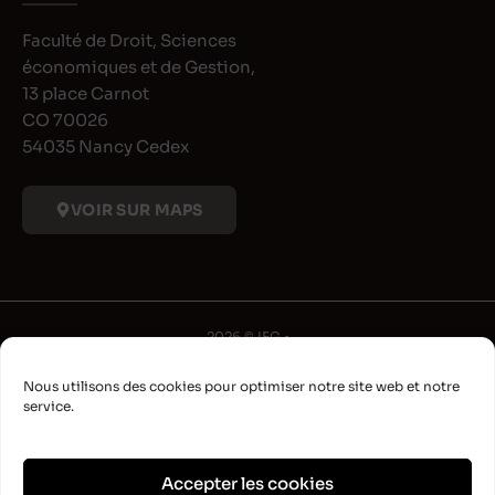
Faculté de Droit, Sciences
économiques et de Gestion,
13 place Carnot
CO 70026
54035 Nancy Cedex
VOIR SUR MAPS
2026 © IFG •
Université de Lorraine
Nous utilisons des cookies pour optimiser notre site web et notre
•
service.
Déclaration d'accessibilité
•
Aide à la navigation
Accepter les cookies