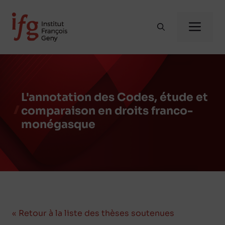
Aller
au
Me
contenu
L'annotation des Codes, étude et
comparaison en droits franco-
monégasque
« Retour à la liste des thèses soutenues