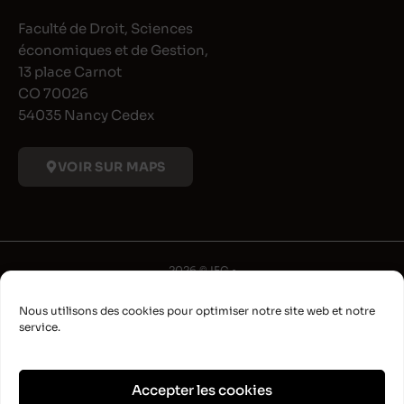
Faculté de Droit, Sciences
économiques et de Gestion,
13 place Carnot
CO 70026
54035 Nancy Cedex
VOIR SUR MAPS
2026 © IFG •
Université de Lorraine
Nous utilisons des cookies pour optimiser notre site web et notre
•
service.
Déclaration d'accessibilité
•
Aide à la navigation
Accepter les cookies
•