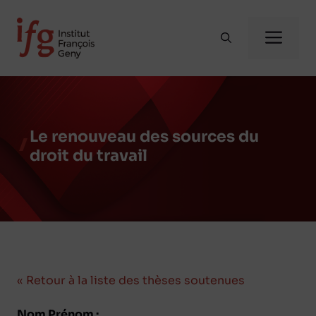
Aller
au
Me
contenu
Le renouveau des sources du
droit du travail
« Retour à la liste des thèses soutenues
Nom Prénom :